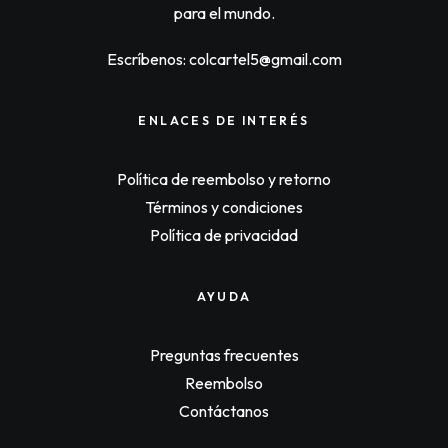
w
s
para el mundo.
a
:
s
$
:
6
Escríbenos: colcartel5@gmail.com
$
5
6
,
8
9
,
6
ENLACES DE INTERÉS
0
0
0
.
0
Política de reembolso y retorno
.
Términos y condiciones
Política de privacidad
AYUDA
Preguntas frecuentes
Reembolso
Contáctanos