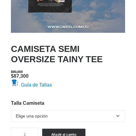
CAMISETA SEMI
OVERSIZE TAINY TEE
$
90,000
Original
Current
$
87,300
price
price
Guía de Tallas
was:
is:
$90,000.
$87,300.
Talla Camiseta
CAMISETA
Añadir al carrito