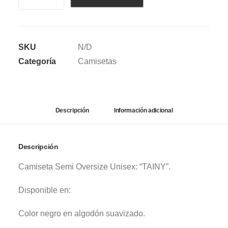
SEMI
OVERSIZE
TAINY
SKU
N/D
TEE
Categoría
Camisetas
cantidad
Descripción
Información adicional
Descripción
Camiseta Semi Oversize Unisex: “TAINY”.
Disponible en:
Color negro en algodón suavizado.