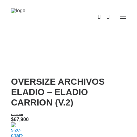
¡OFERTA!
CAMISETA SEMI
OVERSIZE ARCHIVOS
ELADIO – ELADIO
CARRION (V.2)
$
70,000
Original
Current
$
67,900
price
price
was:
is:
$70,000.
$67,900.