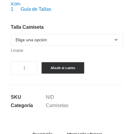
Guía de Tallas
Talla Camiseta
Limpiar
CAMISETA
Añadir al carrito
SEMI
OVERSIZE
ARCHIVOS
SKU
N/D
ELADIO
Categoría
Camisetas
-
ELADIO
CARRION
(V.2)