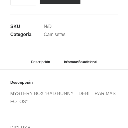
BOX
BAD
BUNNY
SKU
N/D
-
Categoría
Camisetas
DTMF
RED
cantidad
Descripción
Información adicional
Descripción
MYSTERY BOX “BAD BUNNY – DEBÍ TIRAR MÁS
FOTOS”
INCLUYE