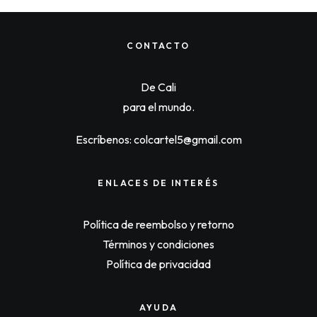
n
n
n
t
a
t
p
l
p
r
p
r
i
CONTACTO
r
i
c
i
c
e
c
e
i
De Cali
e
i
s
w
s
:
para el mundo.
a
:
$
s
$
3
:
6
8
Escríbenos: colcartel5@gmail.com
$
5
,
6
,
8
8
9
0
,
6
0
ENLACES DE INTERÉS
0
0
.
0
.
0
Política de reembolso y retorno
.
Términos y condiciones
Política de privacidad
AYUDA