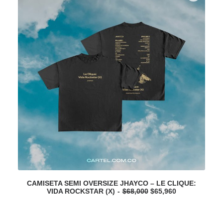
C
CAMISETA SEMI OVERSIZE JHAYCO – LE CLIQUE:
00
O
C
u
VIDA ROCKSTAR (X)
$
68,000
$
65,960
r
u
r
i
r
r
g
r
e
i
e