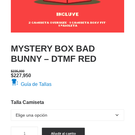
MYSTERY BOX BAD
BUNNY – DTMF RED
$
235,000
Original
Current
$
227,950
price
price
Guía de Tallas
was:
is:
$235,000.
$227,950.
Talla Camiseta
MYSTERY
Añadir al carrito