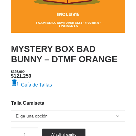
MYSTERY BOX BAD
BUNNY – DTMF ORANGE
$
125,000
Original
Current
$
121,250
price
price
Guía de Tallas
was:
is:
$125,000.
$121,250.
Talla Camiseta
MYSTERY
Añadir al carrito