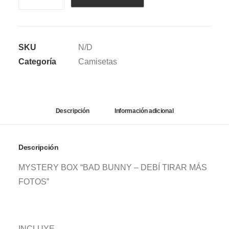
BOX
BAD
BUNNY
SKU
N/D
-
Categoría
Camisetas
DTMF
ORANGE
cantidad
Descripción
Información adicional
Descripción
MYSTERY BOX “BAD BUNNY – DEBÍ TIRAR MÁS
FOTOS”
INCLUYE