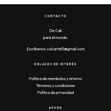
n
n
a
t
l
p
p
r
r
i
CONTACTO
i
c
c
e
e
i
De Cali
w
s
a
:
para el mundo.
s
$
:
6
$
3
Escríbenos: colcartel5@gmail.com
6
,
5
0
,
5
0
0
ENLACES DE INTERÉS
0
.
0
.
Política de reembolso y retorno
Términos y condiciones
Política de privacidad
AYUDA