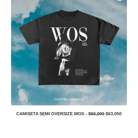
O
C
CAMISETA SEMI OVERSIZE WOS
$
65,000
$
63,050
r
u
i
r
g
r
i
e