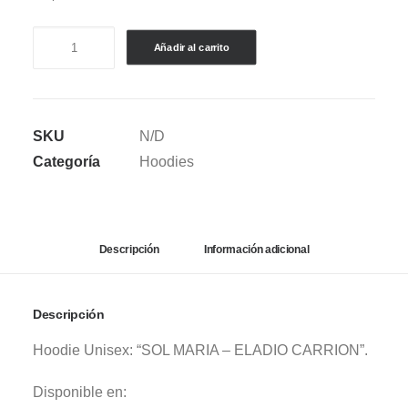
HOODIE
Añadir al carrito
SOL
MARIA
VAINILLA
SKU
N/D
cantidad
Categoría
Hoodies
Descripción
Información adicional
Descripción
Hoodie Unisex: “SOL MARIA – ELADIO CARRION”.
Disponible en: