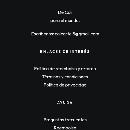
i
c
c
e
De Cali
e
i
w
s
para el mundo.
a
:
s
$
:
1
Escríbenos: colcartel5@gmail.com
$
1
1
6
2
,
0
4
ENLACES DE INTERÉS
,
0
0
0
0
.
Política de reembolso y retorno
0
.
Términos y condiciones
Política de privacidad
AYUDA
Preguntas frecuentes
Reembolso