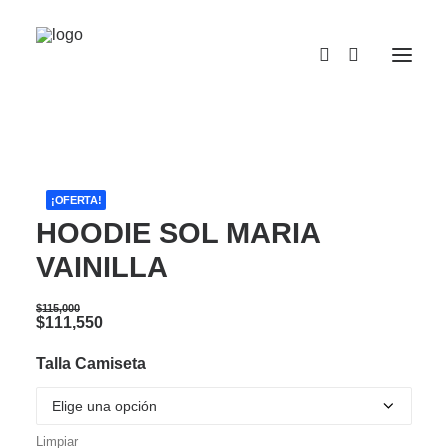
¡OFERTA!
HOODIE SOL MARIA
VAINILLA
$
115,000
Original
Current
$
111,550
price
price
was:
is:
Talla Camiseta
$115,000.
$111,550.
Limpiar