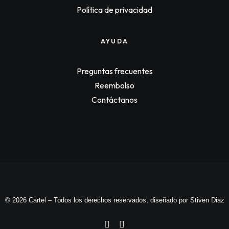
p
r
Política de privacidad
r
i
i
c
c
e
e
i
AYUDA
w
s
a
:
s
$
:
1
Preguntas frecuentes
$
2
1
1
Reembolso
2
,
Contáctanos
5
2
,
5
0
0
0
.
0
.
© 2026 Cartel – Todos los derechos reservados, diseñado por
Stiven Diaz