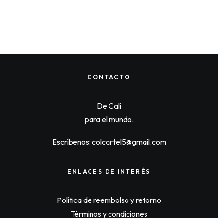
CONTACTO
De Cali
para el mundo.
Escríbenos: colcartel5@gmail.com
O
C
HOODIE SKYLINE
$
125,000
$
121,250
r
u
ENLACES DE INTERÉS
i
r
g
r
i
e
n
n
Política de reembolso y retorno
a
t
l
p
Términos y condiciones