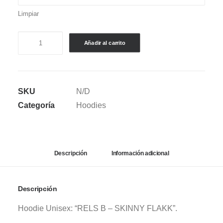
Limpiar
HOODIE
Añadir al carrito
RELS
B
A
SKU
N/D
NEW
Categoría
Hoodies
STAR
WORLD
TOUR
2025
Descripción
Información adicional
(BLACK)
cantidad
Descripción
Hoodie Unisex: “RELS B – SKINNY FLAKK”.