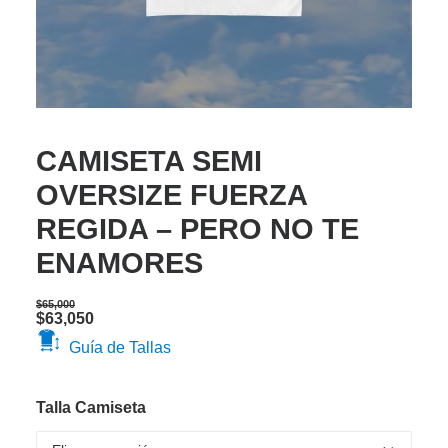
CAMISETA SEMI
OVERSIZE FUERZA
REGIDA – PERO NO TE
ENAMORES
$
65,000
Original
Current
$
63,050
price
price
Guía de Tallas
was:
is:
$65,000.
$63,050.
Talla Camiseta