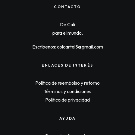
l
p
p
r
CONTACTO
r
i
i
c
c
e
De Cali
e
i
w
s
para el mundo.
a
:
s
$
:
6
Escríbenos: colcartel5@gmail.com
$
3
6
,
5
0
,
5
ENLACES DE INTERÉS
0
0
0
.
0
Política de reembolso y retorno
.
Términos y condiciones
Política de privacidad
AYUDA