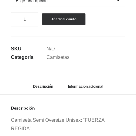
CAMISETA
Añadir al carrito
SEMI
OVERSIZE
FUERZA
SKU
N/D
REGIDA
Categoría
Camisetas
-
PERO
NO
TE
Descripción
Información adicional
ENAMORES
cantidad
Descripción
Camiseta Semi Oversize Unisex: “FUERZA
REGIDA”.