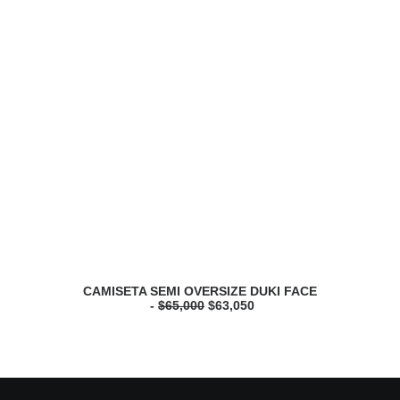
CAMISETA SEMI OVERSIZE DUKI FACE
C
O
C
$
65,000
$
63,050
r
u
i
r
g
r
i
e
n
n
a
t