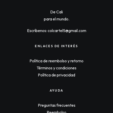
r
i
i
c
c
e
De Cali
e
i
w
s
para el mundo.
a
:
s
$
:
6
Escríbenos: colcartel5@gmail.com
$
7
7
,
0
9
,
0
ENLACES DE INTERÉS
0
0
0
.
0
Política de reembolso y retorno
.
Términos y condiciones
Política de privacidad
AYUDA
Preguntas frecuentes
Reembolso