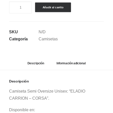
CAMISETA
Añadir al carrito
SEMI
OVERSIZE
ELADIO
SKU
N/D
CARRION
Categoría
Camisetas
-
CORSA
V.1
cantidad
Descripción
Información adicional
Descripción
Camiseta Semi Oversize Unisex: “ELADIO
CARRION – CORSA”.
Disponible en: