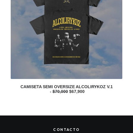
CAMISETA SEMI OVERSIZE ALCOLIRYKOZ V.1
C
O
C
$
70,000
$
67,900
r
u
i
r
g
r
i
e
n
n
a
t
l
p
p
r
CONTACTO