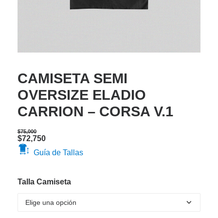
CAMISETA SEMI
OVERSIZE ELADIO
CARRION – CORSA V.1
$
75,000
Original
Current
$
72,750
price
price
Guía de Tallas
was:
is:
$75,000.
$72,750.
Talla Camiseta