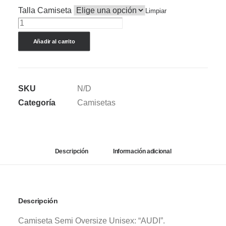
Talla Camiseta
Limpiar
CAMISETA
SEMI
Añadir al carrito
OVERSIZE
AUDI
R8
SKU
N/D
v.3
Categoría
Camisetas
cantidad
Descripción
Información adicional
Descripción
Camiseta Semi Oversize Unisex: “AUDI”.