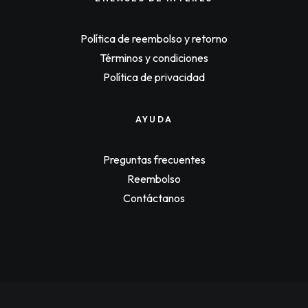
n
n
a
t
l
p
p
r
Política de reembolso y retorno
r
i
Términos y condiciones
i
c
c
e
Política de privacidad
e
i
w
s
a
:
s
$
AYUDA
:
1
$
2
1
1
2
,
Preguntas frecuentes
5
2
Reembolso
,
5
0
0
Contáctanos
0
.
0
.