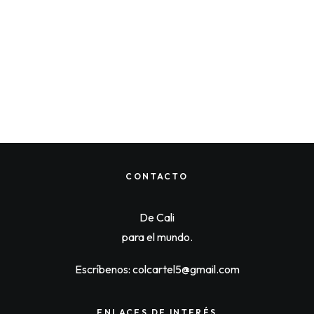
CONTACTO
De Cali
Quick-View
para el mundo.
MYSTERY BOX BAD BUNNY – DTMF ORANGE
$
125,000
O
C
$
121,250
Escríbenos: colcartel5@gmail.com
r
u
i
r
g
r
i
e
ENLACES DE INTERÉS