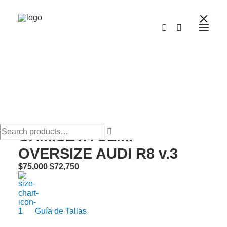
¡Oferta!
CAMISETA SEMI
OVERSIZE AUDI R8 v.3
Original
Current
$
75,000
$
72,750
price
price
was:
is:
$75,000.
$72,750.
Guía de Tallas