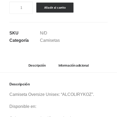
CAMISETA
Añadir al carrito
SEMI
OVERSIZE
ALCOLIRYKOZ
SKU
N/D
V.2
Categoría
Camisetas
cantidad
Descripción
Información adicional
Descripción
Camiseta Oversize Unisex: “ALCOLIRYKOZ”.
Disponible en: