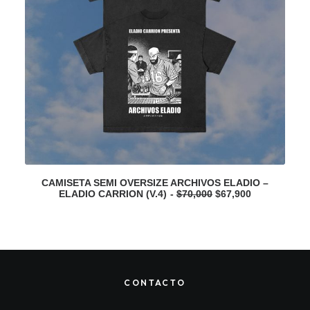
CAMISETA SEMI OVERSIZE ARCHIVOS ELADIO –
C
O
C
ELADIO CARRION (V.4)
$
70,000
$
67,900
r
u
i
r
g
r
i
e
n
n
a
t
l
p
p
r
CONTACTO
r
i
i
c