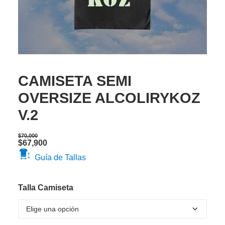
CAMISETA SEMI
OVERSIZE ALCOLIRYKOZ
V.2
$
70,000
Original
Current
$
67,900
price
price
Guía de Tallas
was:
is:
$70,000.
$67,900.
Talla Camiseta