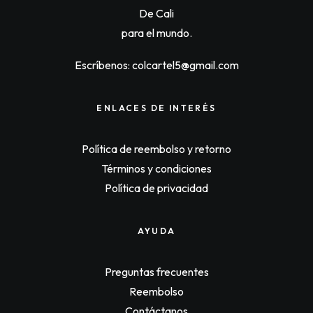
c
e
De Cali
e
i
w
s
para el mundo.
a
:
s
$
:
6
Escríbenos: colcartel5@gmail.com
$
7
7
,
0
9
,
0
ENLACES DE INTERÉS
0
0
0
.
0
Política de reembolso y retorno
.
Términos y condiciones
Política de privacidad
AYUDA
Preguntas frecuentes
Reembolso
Contáctanos