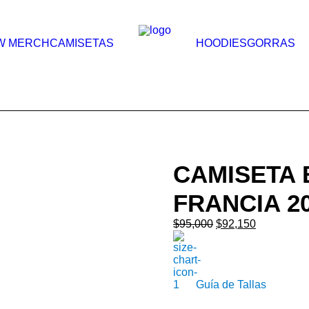
W MERCH
CAMISETAS
HOODIES
GORRAS
CAMISETA 
FRANCIA 2
Original
Current
$
95,000
$
92,150
price
price
was:
is:
$95,000.
$92,150.
Guía de Tallas